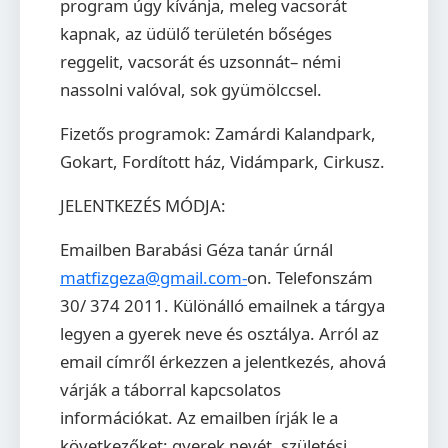
program úgy kívánja, meleg vacsorát
kapnak, az üdülő területén bőséges
reggelit, vacsorát és uzsonnát– némi
nassolni valóval, sok gyümölccsel.
Fizetős programok:
Zamárdi Kalandpark,
Gokart, Fordított ház, Vidámpark, Cirkusz.
JELENTKEZÉS MÓDJA:
Emailben Barabási Géza tanár úrnál
matfizgeza@gmail.com-
on. Telefonszám
30/ 374 2011. Különálló emailnek a tárgya
legyen a gyerek neve és osztálya. Arról az
email címről érkezzen a jelentkezés, ahová
várják a táborral kapcsolatos
információkat. Az emailben írják le a
következőket: gyerek nevét, születési