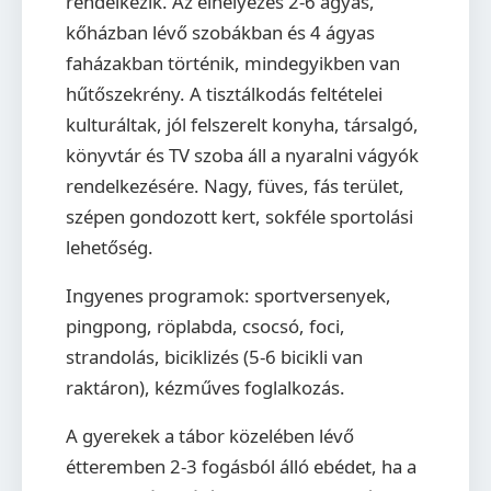
rendelkezik. Az elhelyezés 2-6 ágyas,
kőházban lévő szobákban és 4 ágyas
faházakban történik, mindegyikben van
hűtőszekrény. A tisztálkodás feltételei
kulturáltak, jól felszerelt konyha, társalgó,
könyvtár és TV szoba áll a nyaralni vágyók
rendelkezésére. Nagy, füves, fás terület,
szépen gondozott kert, sokféle sportolási
lehetőség.
Ingyenes programok:
sportversenyek,
pingpong, röplabda, csocsó, foci,
strandolás, biciklizés (5-6 bicikli van
raktáron), kézműves foglalkozás.
A gyerekek a tábor közelében lévő
étteremben 2-3 fogásból álló ebédet, ha a