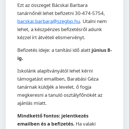
Ezt az összeget Bácskai Barbara
tanárnőnél lehet befizetni 30-474-5754,
bacskai.barbara@szegbp.hu
. Utalni nem
lehet, a készpénzes befizetésről adunk
kézzel írt átvételi elismervényt.
Befizetés ideje: a tanítási idő alatt
június 8-
ig.
Iskolánk alapítványától lehet kérni
támogatást emailben, Barabási Géza
tanárnak küldjék a levelet, ő fogja
megkeresni a tanuló osztályfőnökét az
ajánlás miatt.
Mindkettő fontos: jelentkezés
emailben és a befizetés.
Ha valaki